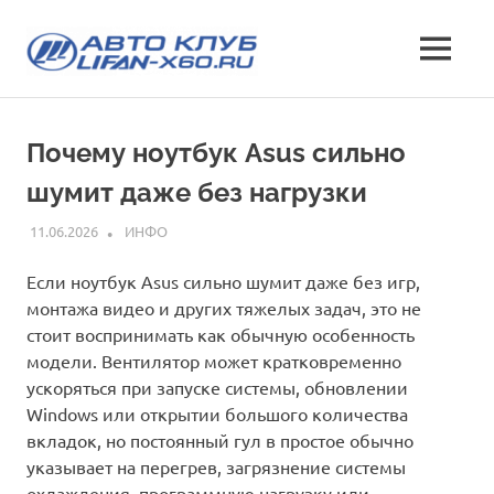
Перейти
Лифан
к
МЕНЮ
содержимому
все
х60
о
кроссовере
клуб
Почему ноутбук Asus сильно
Lifan
X60
шумит даже без нагрузки
—
характеристики
11.06.2026
INFO
ИНФО
и
отзывы,
Если ноутбук Asus сильно шумит даже без игр,
эксплуатация,
монтажа видео и других тяжелых задач, это не
фото
стоит воспринимать как обычную особенность
и
модели. Вентилятор может кратковременно
стоимость
ускоряться при запуске системы, обновлении
Windows или открытии большого количества
вкладок, но постоянный гул в простое обычно
указывает на перегрев, загрязнение системы
охлаждения, программную нагрузку или