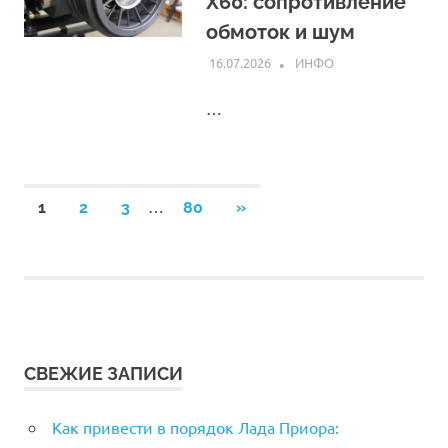
X60: сопротивление
обмоток и шум
16.07.2026
ИНФО
…
…
1
2
3
80
СЛЕДУЮЩИЕ
»
Пагинация
ЗАПИСИ
записей
СВЕЖИЕ ЗАПИСИ
Как привести в порядок Лада Приора: