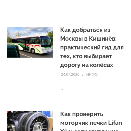
…
Как добраться из
Москвы в Кишинёв:
практический гид для
тех, кто выбирает
дорогу на колёсах
24.07.2026
INFO
ИНФО
…
Как проверить
моторчик печки Lifan