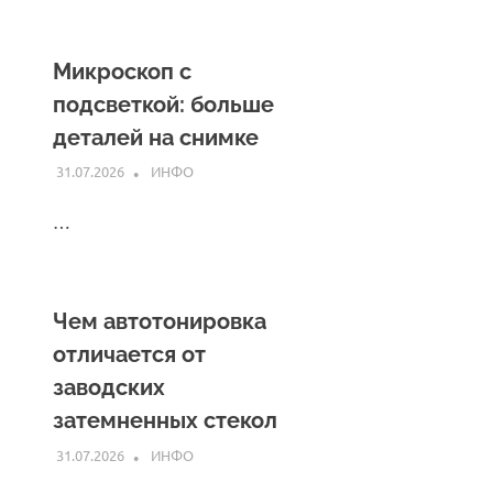
Микроскоп с
подсветкой: больше
деталей на снимке
31.07.2026
INFO
ИНФО
…
Чем автотонировка
отличается от
заводских
затемненных стекол
31.07.2026
INFO
ИНФО