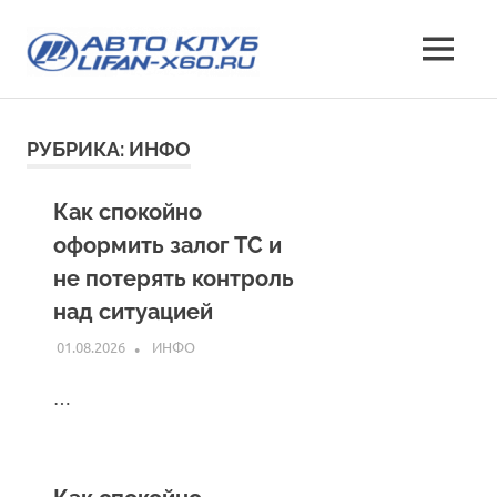
Перейти
Лифан
к
МЕНЮ
содержимому
все
х60
о
кроссовере
клуб
РУБРИКА:
ИНФО
Lifan
X60
—
Как спокойно
характеристики
оформить залог ТС и
и
отзывы,
не потерять контроль
эксплуатация,
над ситуацией
фото
и
01.08.2026
INFO
ИНФО
стоимость
…