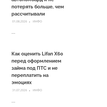
потерять больше, чем
рассчитывали
01.08.2026
INFO
ИНФО
…
Как оценить Lifan X60
перед оформлением
займа под ПТС и не
переплатить на
эмоциях
31.07.2026
INFO
ИНФО
…