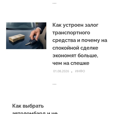
…
Как устроен залог
транспортного
средства и почему на
спокойной сделке
экономят больше,
чем на спешке
01.08.2026
INFO
ИНФО
…
Как выбрать
автоломбард и не