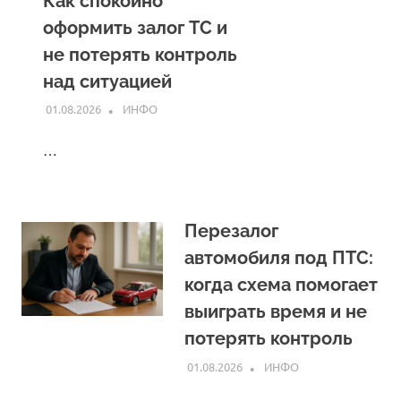
Как спокойно
оформить залог ТС и
не потерять контроль
над ситуацией
01.08.2026
INFO
ИНФО
…
Перезалог
автомобиля под ПТС:
когда схема помогает
выиграть время и не
потерять контроль
01.08.2026
INFO
ИНФО