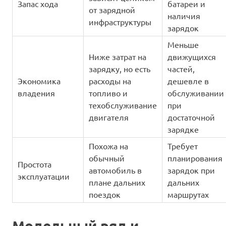
Запас хода
батареи и
от зарядной
наличия
инфраструктуры
зарядок
Меньше
Ниже затрат на
движущихся
зарядку, но есть
частей,
Экономика
расходы на
дешевле в
владения
топливо и
обслуживании
техобслуживание
при
двигателя
достаточной
зарядке
Похожа на
Требует
обычный
планирования
Простота
автомобиль в
зарядок при
эксплуатации
плане дальних
дальних
поездок
маршрутах
Модельный ряд и