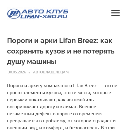
Перейти
Лифан
к
МЕНЮ
содержимому
все
х60
о
кроссовере
клуб
Пороги и арки Lifan Breez: как
Lifan
X60
сохранить кузов и не потерять
—
характеристики
душу машины
и
отзывы,
30.05.2026
INFO
АВТОВЛАДЕЛЬЦАМ
эксплуатация,
фото
Пороги и арки у компактного Lifan Breez — это не
и
просто элементы кузова, это те места, которые
стоимость
первыми показывают, как автомобиль
воспринимает дорогу и климат. Внешне
незаметный дефект в пороге со временем
превращается в проблему, от которой страдает и
внешний вид, и комфорт, и безопасность. В этой