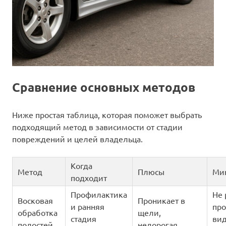
Сравнение основных методов
Ниже простая таблица, которая поможет выбрать
подходящий метод в зависимости от стадии
повреждений и целей владельца.
Когда
Метод
Плюсы
Ми
подходит
Профилактика
Не 
Восковая
Проникает в
и ранняя
пр
обработка
щели,
стадия
ви
полостей
недорогая