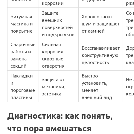
коррозии
рж
Защита
Со
Битумная
Хорошо гасит
внешних
тре
мастика и
шум и защищает
поверхностей
тре
покрытие
от камней
и подкрылков
об
Сварочные
Сильная
Восстанавливает
Дор
работы и
коррозия,
конструктивную
тре
замена
сквозные
целостность
кв
секций
отверстия
Накладки
Быстро
Защита от
Не 
и
установить,
механики,
ск
пороговые
меняет
эстетика
ко
пластины
внешний вид
Диагностика: как понять,
что пора вмешаться