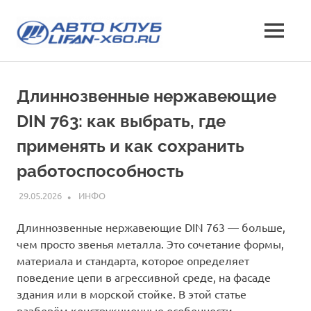
Перейти
Лифан
к
МЕНЮ
содержимому
все
х60
о
кроссовере
клуб
Длиннозвенные нержавеющие
Lifan
X60
DIN 763: как выбрать, где
—
характеристики
применять и как сохранить
и
работоспособность
отзывы,
эксплуатация,
29.05.2026
INFO
ИНФО
фото
и
Длиннозвенные нержавеющие DIN 763 — больше,
стоимость
чем просто звенья металла. Это сочетание формы,
материала и стандарта, которое определяет
поведение цепи в агрессивной среде, на фасаде
здания или в морской стойке. В этой статье
разберём конструкционные особенности,