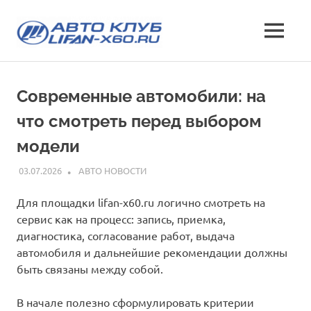
Перейти
Лифан
к
МЕНЮ
содержимому
все
х60
о
кроссовере
клуб
Современные автомобили: на
Lifan
X60
что смотреть перед выбором
—
характеристики
модели
и
отзывы,
03.07.2026
INFO
АВТО НОВОСТИ
эксплуатация,
фото
Для площадки lifan-x60.ru логично смотреть на
и
сервис как на процесс: запись, приемка,
стоимость
диагностика, согласование работ, выдача
автомобиля и дальнейшие рекомендации должны
быть связаны между собой.
В начале полезно сформулировать критерии