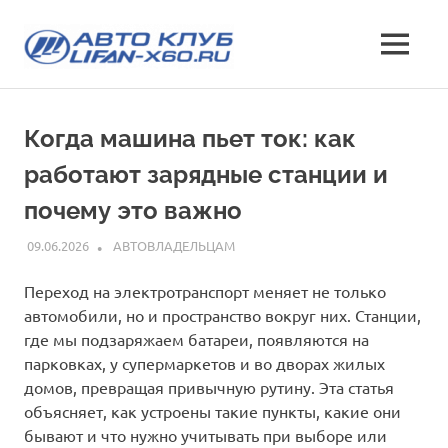
Перейти
Лифан
к
МЕНЮ
содержимому
все
х60
о
кроссовере
клуб
Когда машина пьет ток: как
Lifan
X60
работают зарядные станции и
—
характеристики
почему это важно
и
отзывы,
09.06.2026
INFO
АВТОВЛАДЕЛЬЦАМ
эксплуатация,
фото
Переход на электротранспорт меняет не только
и
автомобили, но и пространство вокруг них. Станции,
стоимость
где мы подзаряжаем батареи, появляются на
парковках, у супермаркетов и во дворах жилых
домов, превращая привычную рутину. Эта статья
объясняет, как устроены такие пункты, какие они
бывают и что нужно учитывать при выборе или