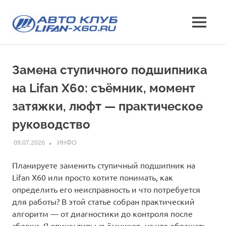
Перейти
Лифан
к
МЕНЮ
содержимому
все
х60
о
кроссовере
клуб
Замена ступичного подшипника
Lifan
X60
на Lifan X60: съёмник, момент
—
характеристики
затяжки, люфт — практическое
и
руководство
отзывы,
эксплуатация,
09.07.2026
ИНФО
фото
и
Планируете заменить ступичный подшипник на
стоимость
Lifan X60 или просто хотите понимать, как
определить его неисправность и что потребуется
для работы? В этой статье собран практический
алгоритм — от диагностики до контроля после
сборки. Я опишу типы съёмников, на что обращать