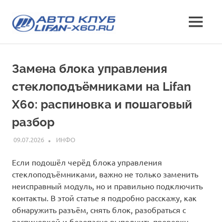
Перейти
Лифан
к
МЕНЮ
содержимому
все
х60
о
кроссовере
клуб
Замена блока управления
Lifan
X60
стеклоподъёмниками на Lifan
—
характеристики
X60: распиновка и пошаговый
и
разбор
отзывы,
эксплуатация,
09.07.2026
ИНФО
фото
и
Если подошёл черёд блока управления
стоимость
стеклоподъёмниками, важно не только заменить
неисправный модуль, но и правильно подключить
контакты. В этой статье я подробно расскажу, как
обнаружить разъём, снять блок, разобраться с
распиновкой и безопасно выполнить проверку