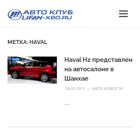
Перейти
Лифан
к
МЕНЮ
содержимому
все
х60
о
кроссовере
клуб
МЕТКА:
HAVAL
Lifan
X60
—
Haval H2 представлен
характеристики
на автосалоне в
и
отзывы,
Шанхае
эксплуатация,
04.05.2013
INFO
АВТО НОВОСТИ
фото
и
…
стоимость